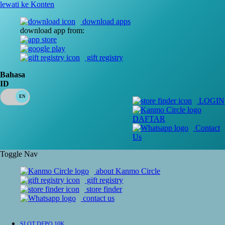
lewati ke Konten
download apps
download app from:
gift registry
Bahasa
ID
LOGIN
DAFTAR
Contact
Us
Toggle Nav
about Kanmo Circle
gift registry
store finder
contact us
SLOT DEPO 10K