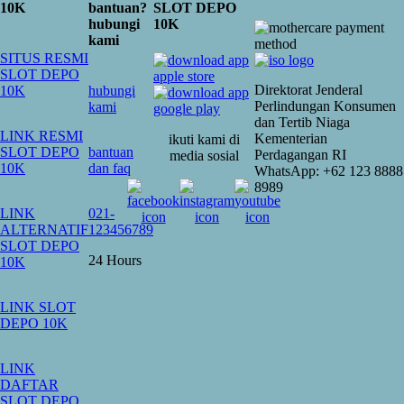
10K
bantuan?
SLOT DEPO
hubungi
10K
kami
SITUS RESMI
SLOT DEPO
Direktorat Jenderal
10K
hubungi
Perlindungan Konsumen
kami
dan Tertib Niaga
LINK RESMI
Kementerian
ikuti kami di
SLOT DEPO
bantuan
Perdagangan RI
media sosial
10K
dan faq
WhatsApp: +62 123 8888
8989
LINK
021-
ALTERNATIF
123456789
SLOT DEPO
24 Hours
10K
LINK SLOT
DEPO 10K
LINK
DAFTAR
SLOT DEPO