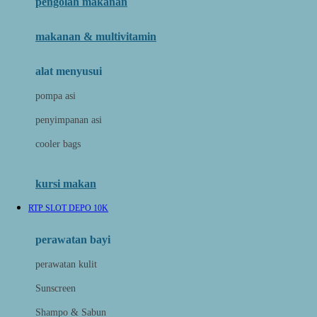
pengolah makanan
Joolz
Jujube
makanan & multivitamin
K
alat menyusui
Kiddycuts
pompa asi
Kumon
penyimpanan asi
L
cooler bags
Leapfrog
kursi makan
Leclerc
RTP SLOT DEPO 10K
Lee Vierra
Lillebaby
perawatan bayi
Little Bird Told Me
perawatan kulit
Little Miss Janis
Sunscreen
London Taxi
Shampo & Sabun