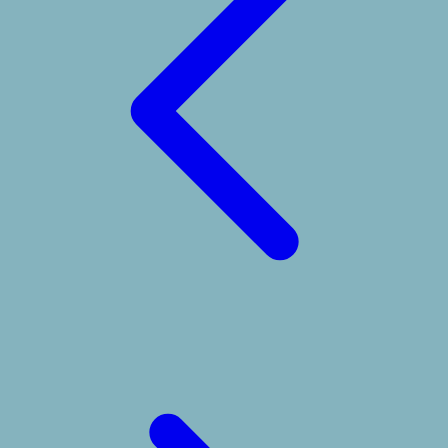
TY Toys
U
V
Veja
Vitaflow
Vtech
W
Waterland
Wellness
X
Xootz