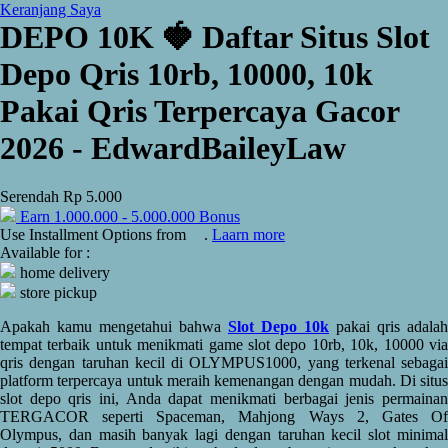
Keranjang Saya
DEPO 10K 🍓 Daftar Situs Slot
QV Baby
Depo Qris 10rb, 10000, 10k
R
Pakai Qris Terpercaya Gacor
Real Shades
2026 - EdwardBaileyLaw
Red Castle
Ribbon Madness
Serendah
Rp 5.000
Earn
1.000.000
-
5.000.000
Bonus
S
Use Installment Options from
.
Laarn more
Available for :
Sebamed
home delivery
store pickup
Silver Cross
Apakah kamu mengetahui bahwa
Slot Depo 10k
pakai qris adalah
Simply Idea
tempat terbaik untuk menikmati game slot depo 10rb, 10k, 10000 via
Skip Hop
qris dengan taruhan kecil di OLYMPUS1000, yang terkenal sebagai
platform terpercaya untuk meraih kemenangan dengan mudah. Di situs
Spectra
slot depo qris ini, Anda dapat menikmati berbagai jenis permainan
TERGACOR seperti Spaceman, Mahjong Ways 2, Gates Of
Squishmallows
Olympus, dan masih banyak lagi dengan taruhan kecil slot minimal