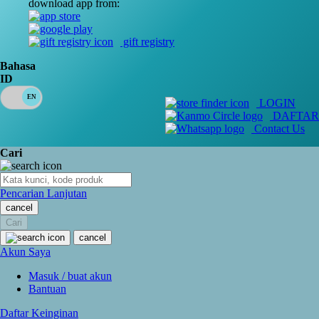
download app from:
Oh Ma Grain
Okiedog
gift registry
P
Bahasa
ID
Peachy
LOGIN
Phil & Ted's
DAFTAR
Contact Us
Philips Avent
Cari
Pigeon
Playgro
Pencarian Lanjutan
cancel
Poled Global
Cari
Ponycycle
cancel
Akun Saya
Puma
Masuk / buat akun
Pureats
Bantuan
Daftar Keinginan
Q