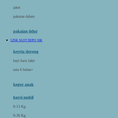
Docare
jaket
Doona
pakaian dalam
Down To Earth
Drew
pakaian tidur
Dr. Brown's
LINK SLOT DEPO 10K
E
kereta dorong
ELC
bayi baru lahir
Ergobaby
usia 6 bulan+
Expert Care
koper anak
Ezyroller
kursi mobil
F
0-13 Kg
Felt So Sweet
0-36 Kg
Fisher Price