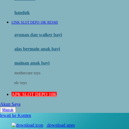
Momami
handuk
Mothercare
LINK SLOT DEPO 10K RESMI
Mustela
ayunan dan walker bayi
My Buddy Tag
My K
alas bermain anak bayi
N
mainan anak bayi
Naif
mothercare toys
Nike
elc toys
Nordic Natural
APK SLOT DEPO 10K
Nuby
Akun Saya
Nuna
Masuk
lewati ke Konten
O
download apps